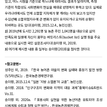
있고, 어느 시점을 기준으로 하느냐에 따라서도 결과가 달라지며, 측정
기준의 적합성도 사회변화의 현실을 제대로 반영하지 못하고 있다. 실제로
우리나라에서도 언제 소멸할 지자체가 몇 개라는 식의 보고가 있지만
수십년째 소멸위험지수에 큰 변화가 없이 유지되거나 오히려 상황이
뒤바뀌는 곳도 있다(송미령, 2015.12.4., 농민신문).
2)
2019년에 도시민 2,291명 및 농촌 주민 1,041명을 대상으로 삶의
만족도와 일생에 자신이 꿈꾸는 버킷리스트(bucket list) 실행 등을 주요
내용으로 실시한 국민 설문조사이다(송미령 외, 2019).
3)
여기에 제시한 내용 중 일부는 송미령(2018)을 첨삭한 것이다.
<참고문헌>
성주인 외, 2019. 『한국 농어촌 마을의 변화 실태와 중장기 발전 방향
(5/5차년도)』. 한국농촌경제연구원.
송미령, 2015.12.4. “일본 ‘지방 소멸론’의 교훈”. 농민신문.
송미령. 2018. “인구구조의 변화와 지역의 대응 과제”충북이슈&트렌드
Vo.31.
송미령 외. 2020a. 『포용사회 실현을 위한 농산어촌 유토피아 조성
시범계획 수립과 정책 실천 방안』. 한국농촌경제연구원.