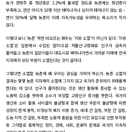
농가 경영주 중 청년층은 1.2%에 불과할 정도로 농촌에는 청년층이
부족하고, 연간 아이가 10명 미만 태어나거나 심지어 태어나지 않는 읍‧
면이 50%에 달해 농촌의 미래 지속가능성을 우려하는 목소리가 작지
않다.
이렇다 보니 ‘농촌’ 하면 떠오르는 화두는 ‘지방 소멸’이 아닌가 싶다. ‘지방
소멸’은 일본에서 수입된 말이다.
1)
저출산·고령화로 인구가 급속히
줄어들고 농촌의 젊은이들이 대도시로 빠져나가면서 가까운 미래에 전국
지자체의 상당 부분이 소멸된다는 것이 골자다.
그렇다면 소멸할 농촌에 왜 우리는 관심을 가져야 하는가. 농촌 소멸의
결과는 몇몇 농촌 지자체의 소멸에 그치지 않고 국가의 존위까지 위태롭게
한다는 데 있다. 인구가 줄어든다는 것은 생산 활동에 종사할 수 있는
노동력 감소를 뜻하며 소수가 부양할 고령인구 증가를 뜻한다. 국가의
생산과 소비 활동 사이클의 불균형과 함께 생산 부문의 불균형에 따른
성장의 한계 봉착, 비정상적 복지 비용 증가, 세대 간 갈등, 부문 간 갈등,
도농 지역 간 갈등, 부족한 노동력 충원을 위한 이민 유입으로 인한 부작용
등 그야말로 총체적인 정치, 경제, 사회, 문화적 문제로 국가의 지속적