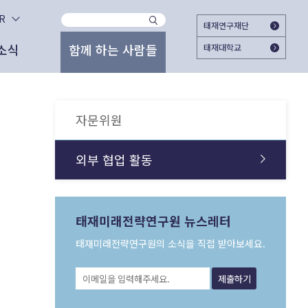
KR
태재연구재단
소식
함께 하는 사람들
태재대학교
사이트
지
시대와 함께 하시겠습니까?
자문위원
2025.11.25
태재미래전략연구원
2025 태재미래교육포럼 ＜Agentic AI가
자문위원
대한민국의 미래를 준비하는 여시재와 함께
여는 교육의 새 지평＞ 개최
해주십시오. 회원가입으로 여시재의 다양한
고서
도자료
외부 협업 활동
활동에 참여하실 수 있습니다.
외부 협업 활동
2025.06.18
관리자
가입하기
상 자료
론 보도
문명전환과 대학교육 - 태재의 길
간 도서
스레터
태재미래전략연구원 뉴스레터
2025.06.12
관리자
태재미래전략연구원의 소식을 직접 받아보세요.
젊은이를 위한 미래 엿보기
이미 가입하셨다면 로그인 해주세요
외 활동
상 자료
2025.05.27
박근영 (RA)