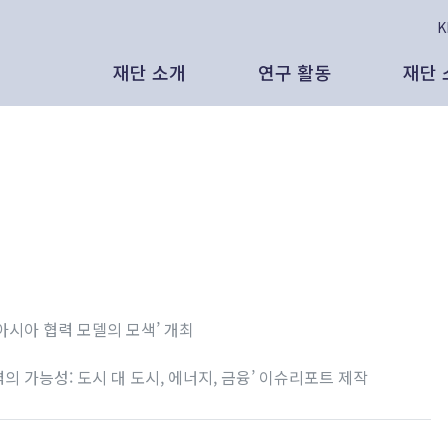
재단 소개
연구 활동
재단 
태재의 비전
보고서
인
공
인사말
인사이트
보
보
태재미래전략연구원은
발간 도서
영
언
리더십
대외 활동
발
뉴
아시아 협력 모델의 모색’ 개최
AI 시대, 새로운 노동과 새로운 분배의
조직 현황
영상 자료
대
 가능성: 도시 대 도시, 에너지, 금융’ 이슈리포트 제작
있을 것인가 - CES 2026, 피지컬
 노동과 삶
연혁
연구원 외부 기고
영
석연구원 (태재미래전략연구원)