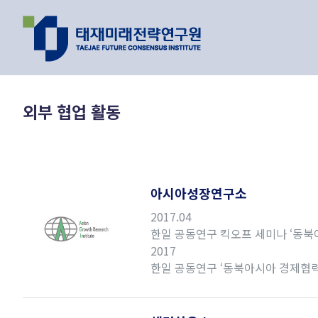
지난 이벤트
최신 리포트
외부 협업 활동
인기 리포트
연구 주제와 과제
아시아성장연구소
2017.04
한일 공동연구 킥오프 세미나 ‘동북
이제는 피지컬 
2017
한일 공동연구 ‘동북아시아 경제협력의
원리를 찾을 수 
AI가 바꿔가는
유호현 수
2026.01.26