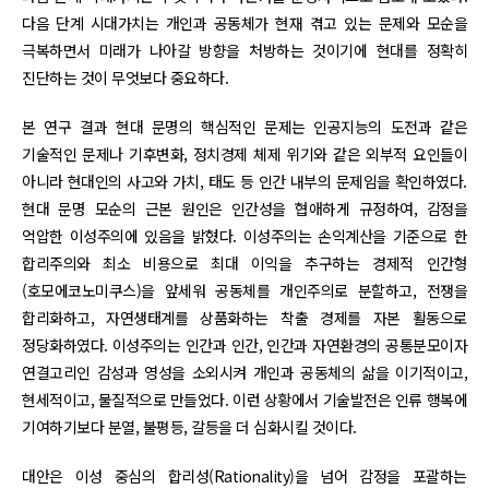
다음 단계 시대가치는 개인과 공동체가 현재 겪고 있는 문제와 모순을
극복하면서 미래가 나아갈 방향을 처방하는 것이기에 현대를 정확히
진단하는 것이 무엇보다 중요하다.
본 연구 결과 현대 문명의 핵심적인 문제는 인공지능의 도전과 같은
기술적인 문제나 기후변화, 정치경제 체제 위기와 같은 외부적 요인들이
아니라 현대인의 사고와 가치, 태도 등 인간 내부의 문제임을 확인하였다.
현대 문명 모순의 근본 원인은 인간성을 협애하게 규정하여, 감정을
억압한 이성주의에 있음을 밝혔다. 이성주의는 손익계산을 기준으로 한
합리주의와 최소 비용으로 최대 이익을 추구하는 경제적 인간형
(호모에코노미쿠스)을 앞세워 공동체를 개인주의로 분할하고, 전쟁을
합리화하고, 자연생태계를 상품화하는 착출 경제를 자본 활동으로
정당화하였다. 이성주의는 인간과 인간, 인간과 자연환경의 공통분모이자
연결고리인 감성과 영성을 소외시켜 개인과 공동체의 삶을 이기적이고,
현세적이고, 물질적으로 만들었다. 이런 상황에서 기술발전은 인류 행복에
기여하기보다 분열, 불평등, 갈등을 더 심화시킬 것이다.
대안은 이성 중심의 합리성(Rationality)을 넘어 감정을 포괄하는