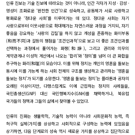
인류 진보는 기술 진보에 따라오는 것이 아니라, 인간 각자가 지성 · 감성 ·
영성이 조화로운 ‘완전한 인간’으로 성숙하고, 공동체가 서로 사랑하고
평화로운 ‘정다운 사회’를 이루어가는 데 있다. 정다운 사회는 자기
사랑으로부터 이웃사랑으로 확대해가는 자연스러운 과정을 거치되, 자기
좋음을 강요하는 ‘사랑의 갑질’을 하지 않고 개성을 존중하는 화이부동
(和而不同)과 갈등의 쟁점을 ‘조건인과적’으로 보고 더 좋은 조건인과를
선택하는 과정에서 풀어가는 화쟁(和諍), 그리고 권리와 의무의
계약관계나 이성적 계산에서 나오는 ‘합리’와 ‘정의’를 넘어 더 큰 화합을
추구하는 화리(和理)의 모습이다. 이를 위해 정치는 개인의 영혼을 돌보는
동시에 이를 가능케 하는 사회 전체의 구조를 생성하고 관리하는 ‘영혼을
돌보는 정치’가 되기를 소망한다. ‘영혼을 돌보는 정치’는 플라톤과 공자의
오래된 이상이지만, 다행스럽게도 이에 근접하는 정치의 사례들을,
국민총생산(GNP) 대신 국민행복지수(GNH)를 채택하거나, 북유럽
국가들의 정책과 그들의 삶에서 찾아볼 수 있었다.
인류의 진화는 생물학적, 기술적 능력이 아니라 사회문화적 능력, 즉
허구적 실체(가치)를 상상하고 사회적으로 구성하는 능력에 있었음을
상기하면, 다음 단계로의 성숙 역시 새로운 가치를 상상하고 집단적으로