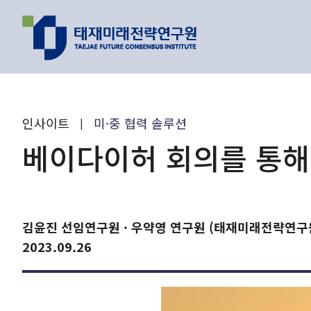
지난 이벤트
최신 리포트
인사이트
미·중 협력 솔루션
|
인기 리포트
베이다이허 회의를 통해
연구 주제와 과제
김윤진 선임연구원 · 우약영 연구원 (태재미래전략연구
이제는 피지컬 
2023.09.26
원리를 찾을 수 
AI가 바꿔가는
유호현 수
2026.01.26