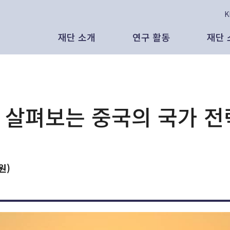
재단 소개
연구 활동
재단 
태재의 비전
보고서
인
공
인사말
인사이트
보
보
 살펴보는 중국의 국가 전
태재미래전략연구원은
발간 도서
영
언
리더십
대외 활동
발
뉴
원)
AI 시대, 새로운 노동과 새로운 분배의
조직 현황
영상 자료
대
있을 것인가 - CES 2026, 피지컬
 노동과 삶
연혁
연구원 외부 기고
영
석연구원 (태재미래전략연구원)