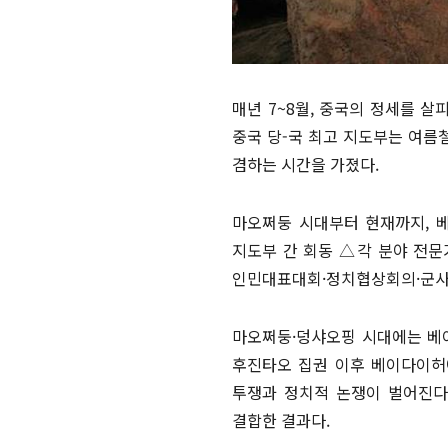
매년 7~8월, 중국의 정세를 살
중국 당-국 최고 지도부는 여름
겸하는 시간을 가졌다.
마오쩌둥 시대부터 현재까지, 베
지도부 간 회동 △각 분야 전문
인민대표대회·정치협상회의·군사위
마오쩌둥·덩샤오핑 시대에는 베
후진타오 집권 이후 베이다이허
투쟁과 정치적 논쟁이 벌어진다
결합한 결과다.