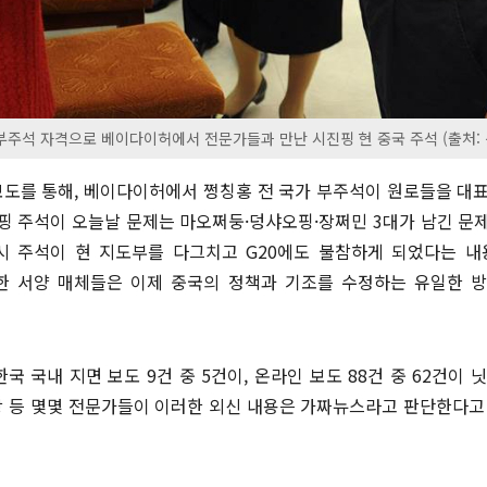
 부주석 자격으로 베이다이허에서 전문가들과 만난 시진핑 현 중국 주석 (출처:
후속보도를 통해, 베이다이허에서 쩡칭홍 전 국가 부주석이 원로들을 
핑 주석이 오늘날 문제는 마오쩌둥·덩샤오핑·장쩌민 3대가 남긴 문
시 주석이 현 지도부를 다그치고 G20에도 불참하게 되었다는 내
함한 서양 매체들은 이제 중국의 정책과 기조를 수정하는 유일한 
한국 국내 지면 보도 9건 중 5건이, 온라인 보도 88건 중 62건이
 등 몇몇 전문가들이 이러한 외신 내용은 가짜뉴스라고 판단한다고 