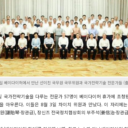
3일 베이다이허에서 만난 선이친 국무원 국무위원과 국가전략기술 전문가들 (출
7일 국가전략기술을 다루는 전문가 57명이 베이다이허 휴가에 초청됐
을 아우른다. 이들은 8월 3일 차이치 위원과 만났다. 이 자리
위원(諶貽琴·장관급), 장신즈 전국정치협상회의 부주석(姜信治·장관급