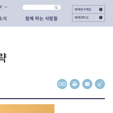
KR
태재연구재단
소식
함께 하는 사람들
태재대학교
사이트
지
시대와 함께 하시겠습니까?
자문위원
2025.11.25
태재미래전략연구원
2025 태재미래교육포럼 ＜Agentic AI가
대한민국의 미래를 준비하는 여시재와 함께
여는 교육의 새 지평＞ 개최
해주십시오. 회원가입으로 여시재의 다양한
고서
도자료
외부 협업 활동
략
활동에 참여하실 수 있습니다.
2025.06.18
관리자
가입하기
상 자료
론 보도
문명전환과 대학교육 - 태재의 길
간 도서
스레터
2025.06.12
관리자
젊은이를 위한 미래 엿보기
이미 가입하셨다면 로그인 해주세요
외 활동
상 자료
2025.05.27
박근영 (RA)