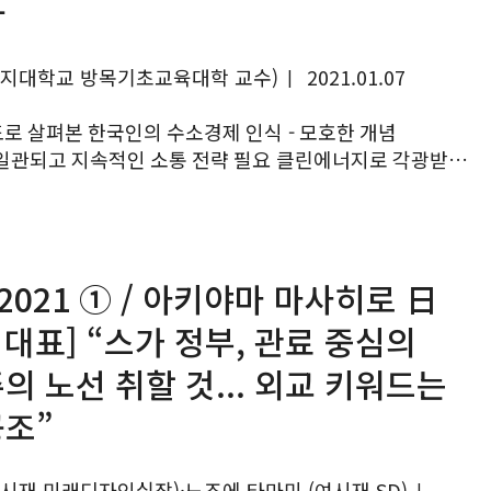
다
명지대학교 방목기초교육대학 교수)
2021.01.07
|
도로 살펴본 한국인의 수소경제 인식 - 모호한 개념
고 지속적인 소통 전략 필요 클린에너지로 각광받고
를 놓고 불꽃튀는 경쟁을 벌이고 있는 미국과 유럽연합
, 중국 등 세계...
 2021 ① / 아키야마 마사히로 日
P 대표] “스가 정부, 관료 중심의
의 노선 취할 것... 외교 키워드는
조”
여시재 미래디자인실장)·노조에 타마미 (여시재 SD)
|