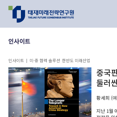
지난 이벤트
최신 리포트
인사이트
인기 리포트
인사이트
미·중 협력 솔루션
한반도 미래산업
|
연구 주제와 과제
중국판 
둘러싼
이제는 피지컬 
황세희 (
원리를 찾을 수 
AI가 바꿔가는
지난 1월 
유호현 수
2026.01.26