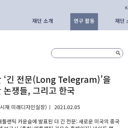
재단 소개
연구 활동
재단 
태재의 비전
보고서
인
공
인사말
인사이트
보
보
태재미래전략연구원은
발간 도서
영
언
‘긴 전문(Long Telegram)’을
 논쟁들, 그리고 한국
리더십
대외 활동
발
뉴
AI 시대, 새로운 노동과 새로운 분배의
조직 현황
영상 자료
대
여시재 미래디자인실장)
2021.02.05
|
있을 것인가 - CES 2026, 피지컬
 노동과 삶
애틀랜틱 카운슬에 발표된 더 긴 전문: 새로운 미국의 중국
연혁
연구원 외부 기고
영
석연구원 (태재미래전략연구원)