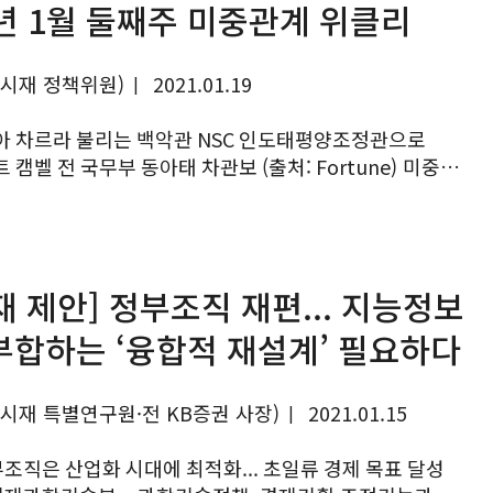
1년 1월 둘째주 미중관계 위클리
여시재 정책위원)
2021.01.19
|
아 차르라 불리는 백악관 NSC 인도태평양조정관으로
캠벨 전 국무부 동아태 차관보 (출처: Fortune) 미중
21년 1월 둘째 주에도 역동적인 모습을 보였다.
 트럼프 대통령에 대한 탄핵...
재 제안] 정부조직 재편... 지능정보
부합하는 ‘융합적 재설계’ 필요하다
여시재 특별연구원·전 KB증권 사장)
2021.01.15
|
부조직은 산업화 시대에 최적화... 초일류 경제 목표 달성