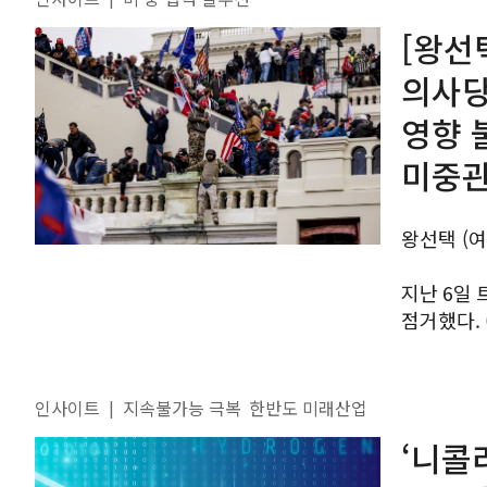
[왕선
의사당
영향 
미중관
왕선택 (
지난 6일
점거했다. (출처: AFP) 2021
연방 의사
부통령과 의
인사이트
지속불가능 극복
한반도 미래산업
|
‘니콜