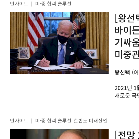
인사이트
미·중 협력 솔루션
|
[왕선
바이든
기싸움
미중관
왕선택 (
2021년 
새로운 국
충돌했던 
공존으로 돌
인사이트
미·중 협력 솔루션
한반도 미래산업
|
[전망 