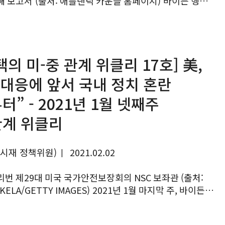
보고서 (출처: 애틀랜틱 카운슬 홈페이지) 바이든 행정부
께 미국 국제정치학계에서는 흥미로운 논쟁이 벌어지고
오시는 길
최신 해외 동향
 미국의...
택의 미-중 관계 위클리 17호] 美,
 대응에 앞서 국내 정치 혼란
터” - 2021년 1월 넷째주
계 위클리
여시재 정책위원)
2021.02.02
|
번 제29대 미국 국가안전보장회의 NSC 보좌관 (출처:
ETTY IMAGES) 2021년 1월 마지막 주, 바이든
중국에 대한 고강도 압박 공세를 거칠게 전개했다. 중국은
 통일 전선 구축을...