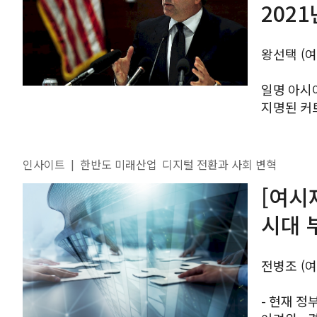
202
왕선택 (
일명 아시
지명된 커트 
관계는 20
미국에서는
인사이트
한반도 미래산업
디지털 전환과 사회 변혁
|
[여시
시대 
전병조 (
- 현재 정