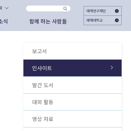
KR
태재연구재단
소식
함께 하는 사람들
태재대학교
사이트
지
시대와 함께 하시겠습니까?
자문위원
2025.11.25
태재미래전략연구원
2025 태재미래교육포럼 ＜Agentic AI가
보고서
대한민국의 미래를 준비하는 여시재와 함께
여는 교육의 새 지평＞ 개최
해주십시오. 회원가입으로 여시재의 다양한
고서
도자료
외부 협업 활동
활동에 참여하실 수 있습니다.
인사이트
2025.06.18
관리자
가입하기
상 자료
론 보도
문명전환과 대학교육 - 태재의 길
발간 도서
간 도서
스레터
2025.06.12
관리자
대외 활동
젊은이를 위한 미래 엿보기
이미 가입하셨다면 로그인 해주세요
외 활동
영상 자료
상 자료
2025.05.27
박근영 (RA)