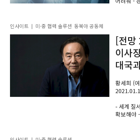
어려워 -
융합 - 산
생명과학 산
인사이트
미·중 협력 솔루션
동북아 공동체
|
[전망
이사장
대국과
황세희 (여
2021.01.
- 세계 
확보해야 -
포스트코로
중국 설득할
인사이트
미·중 협력 솔루션
|