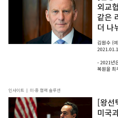
외교협
같은 
더 나
김원수 (여
2021.01.
- 2021
복원을 최우선 과제
2021년
규범을 정립
인사이트
미·중 협력 솔루션
|
[왕선
미국과