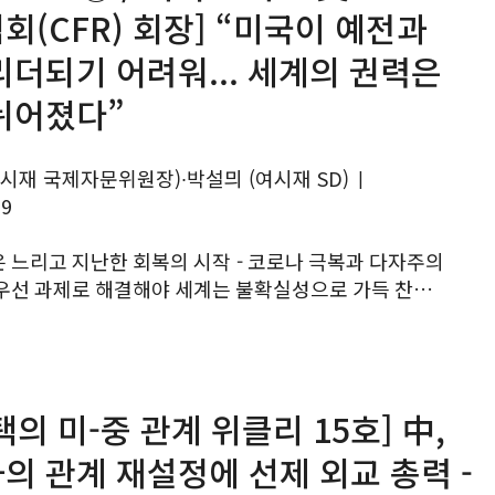
회(CFR) 회장] “미국이 예전과
리더되기 어려워... 세계의 권력은
뉘어졌다”
시재 국제자문위원장)∙박설믜 (여시재 SD)
|
19
년은 느리고 지난한 회복의 시작 - 코로나 극복과 다자주의
로 해결해야 세계는 불확실성으로 가득 찬
을 맞았다. 팬데믹으로 무너진 세계 질서는 아직 새로운
하지 못한 채 혼돈...
택의 미-중 관계 위클리 15호] 中,
의 관계 재설정에 선제 외교 총력 -