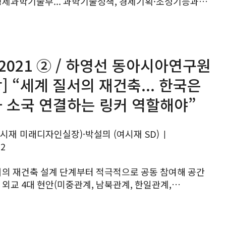
 경제과학기술부... 과학기술정책, 경제기획·조정기능과
업혁신부... 혁신 생태계 통합 거버넌스 구축 - 생명과학부...
업을...
 2021 ② / 하영선 동아시아연구원
] “세계 질서의 재건축... 한국은
 소국 연결하는 링커 역할해야”
시재 미래디자인실장)·박설믜 (여시재 SD)
|
12
질서의 재건축 설계 단계부터 적극적으로 공동 참여해 공간
 외교 4대 현안(미중관계, 남북관계, 한일관계,
나 세계질서) 철저한 준비 필요 - 신뢰 기반으로 미국과
 공간 있어... 운신의 폭...