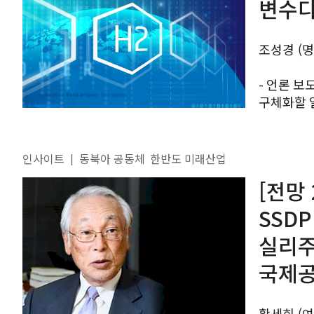
변수
조성경 (
- 언론 보
구체화할 일관되
있는 수소
(EU), 일본
인사이트
동북아 공동체
한반도 미래산업
|
[전망
SSD
실리주
국제공
황세희 (