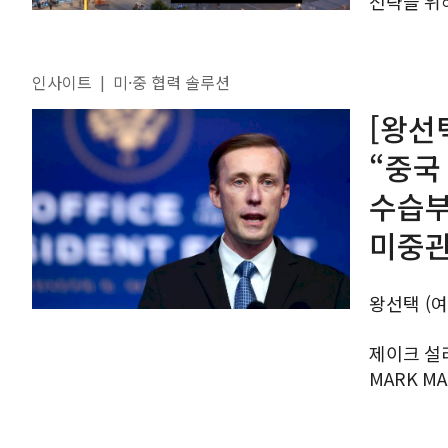
전략을 위해 
취임과 함
있다. 바로
인사이트
미·중 협력 솔루션
|
[왕선
“중국
수습부
미중관
왕선택 (
제이크 설리
MARK MAKELA/G
행정부는 
미국의 반중