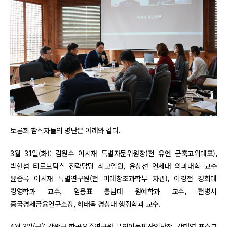
토론회 참석자들의 명단은 아래와 같다.
3월 31일(화): 김원수 여시재 특별자문위원장(전 유엔 군축고위대표),
박현섭 티로보틱스 전략담당 최고임원, 윤상선 연세대 의과대학 교수
윤종록 여시재 특별연구원(전 미래창조과학부 차관), 이경전 경희대
경영학과 교수, 임용표 충남대 원예학과 교수, 전병서
중국경제금융연구소장, 허태욱 경상대 행정학과 교수.
4월 3일(금): 강왕구 항공우주연구원 무인이동체산업단장, 강태영 포스코