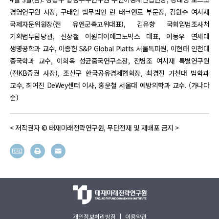
경영연구원 사장, 구태언 법무법인 린 태크앤로 부문장, 김원수 여시재
국제자문위원장(전 유엔군축고위대표), 김유향 국회입법조사처
기획법무담당관, 신상철 이원다이애그노믹스 대표, 이동우 연세대
생명공학과 교수, 이종헌 S&P Global Platts 서울특파원, 이현태 인천대
중국학과 교수, 이희옥 성균중국연구소장, 전병조 여시재 특별연구원
(전KB증권 사장), 조산구 한국공유경제협회장, 최경진 가천대 법학과
교수, 최여진 DeWey센터 이사, 홍윤철 서울대 예방의학과 교수. (가나다
순)
< 저작권자 © 태재미래전략연구원, 무단전재 및 재배포 금지 >
개인정보처리방침
|
이용약관