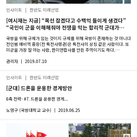
인사이트
|
한반도 미래산업
[여시재는 지금] “목선 잡겠다고 수백억 들이게 생겼다”
“국민이 군을 이해해줘야 전쟁을 막는 합리적 군대가
된다” - 전인범 전 특전사령관, 여시재 ‘투자국방’
국방을 위해 규제가 있는 것이지 규제를 위해 국방이 존재하는 것 아니다
토론회서
전인범 예비역 중장(전 특전사령관)은 특전사의 상징 같은 사람이다. 또
미군을 가장 잘 아는 사람, 한미연합사를 만든 주역이기도 하다.
미군들이...
관리자
|
2019.07.10
인사이트
|
한반도 미래산업
[군대] 드론을 운용한 경계방안
6축 전략- #7. 드론을 운용한 경계...
노영구 (국방대학교 교수)
|
2019.06.25