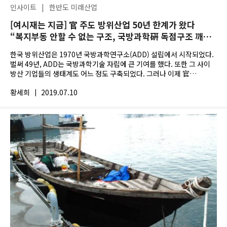
인사이트
|
한반도 미래산업
[여시재는 지금] 官 주도 방위산업 50년 한계가 왔다
“복지부동 안할 수 없는 구조, 국방과학硏 독점구조 깨지
않으면 미래 없다” - 여시재 ‘미래산업’ 6차 토론회
한국 방위산업은 1970년 국방과학연구소(ADD) 설립에서 시작되었다.
‘소비국방에서 투자국방으로’
벌써 49년, ADD는 국방과학기술 자립에 큰 기여를 했다. 또한 그 사이
방산 기업들의 생태계도 어느 정도 구축되었다. 그러나 이제 官
주도로는 더 이상 미래 기술을...
황세희
|
2019.07.10