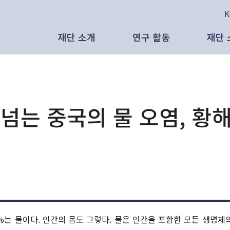
재단 소개
연구 활동
재단 
태재의 비전
보고서
인
공
인사말
인사이트
보
보
 넘는 중국의 물 오염, 황
태재미래전략연구원은
발간 도서
영
언
리더십
대외 활동
발
뉴
AI 시대, 새로운 노동과 새로운 분배의
조직 현황
영상 자료
대
있을 것인가 - CES 2026, 피지컬
 노동과 삶
연혁
연구원 외부 기고
영
%는 물이다. 인간의 몸도 그렇다. 물은 인간을 포함한 모든 생명체
석연구원 (태재미래전략연구원)