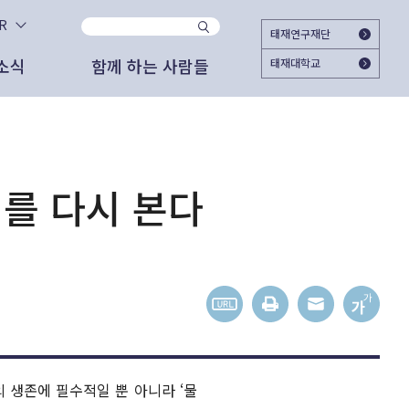
KR
태재연구재단
소식
함께 하는 사람들
태재대학교
사이트
지
시대와 함께 하시겠습니까?
자문위원
2025.11.25
태재미래전략연구원
2025 태재미래교육포럼 ＜Agentic AI가
대한민국의 미래를 준비하는 여시재와 함께
여는 교육의 새 지평＞ 개최
해주십시오. 회원가입으로 여시재의 다양한
고서
도자료
외부 협업 활동
해를 다시 본다
활동에 참여하실 수 있습니다.
2025.06.18
관리자
가입하기
상 자료
론 보도
문명전환과 대학교육 - 태재의 길
간 도서
스레터
2025.06.12
관리자
젊은이를 위한 미래 엿보기
이미 가입하셨다면 로그인 해주세요
외 활동
상 자료
2025.05.27
박근영 (RA)
의 생존에 필수적일 뿐 아니라 ‘물