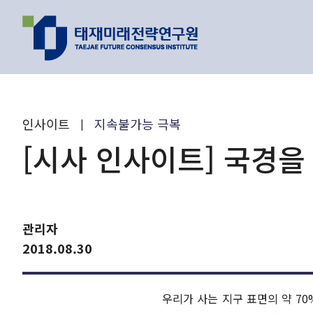
지난 이벤트
최신 리포트
인사이트
지속불가능 극복
|
인기 리포트
[시사 인사이트] 국경을
연구 주제와 과제
관리자
이제는 피지컬 
2018.08.30
원리를 찾을 수 
AI가 바꿔가는
우리가 사는 지구 표면의 약 70
유호현 수
2026.01.26