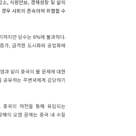
[북리뷰 / 미션 이코노미] 절망의 시대,
곤감소, 식량안보, 경제성장 및 삶의
새로운 미래로 이끌어줄 ‘문샷’이 필요하다
 경우 사회의 존속마저 위협할 수
더보기
더보기
지하지만 담수는 6%에 불과하다.
 증가, 급격한 도시화와 공업화에
염과 달리 중국의 물 문제에 대한
천을 공유하는 주변국에게 감당하기
다. 중국의 하천을 통해 유입되는
황해의 오염 문제는 중국 내 수질