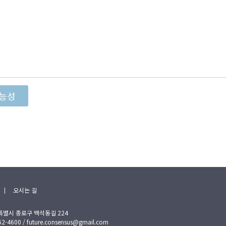
능성
|
오시는 길
특별시 종로구 백석동길 224
4600 / future.consensus@gmail.com