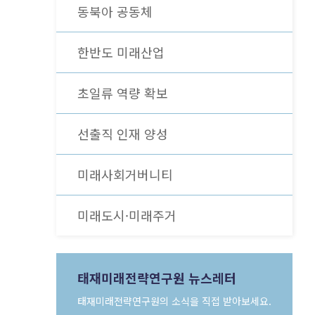
[북리뷰 / 미션 이코노미] 절망의 시대,
동북아 공동체
새로운 미래로 이끌어줄 ‘문샷’이 필요하다
더보기
한반도 미래산업
더보기
초일류 역량 확보
선출직 인재 양성
미래사회거버니티
미래도시·미래주거
태재미래전략연구원 뉴스레터
태재미래전략연구원의 소식을 직접 받아보세요.