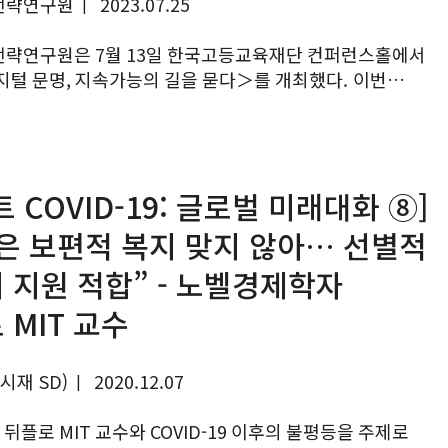
전략연구원
2023.07.25
|
오시는 길
최신 해외 동향
략연구원은 7월 13일 한국고등교육재단 컨퍼런스홀에서
털 문명, 지속가능의 길을 묻다＞를 개최했다. 이번
 4월 개최한 포럼 에 이은 두 번째 포럼으로, 반기문 전
장이 기조발제를...
 COVID-19: 글로벌 미래대화 ⑧]
은 보편적 복지 맞지 않아… 선별적
 지원 적합” - 노벨경제학자
 MIT 교수
시재 SD)
2020.12.07
|
 뒤플로 MIT 교수와 COVID-19 이후의 불평등을 주제로