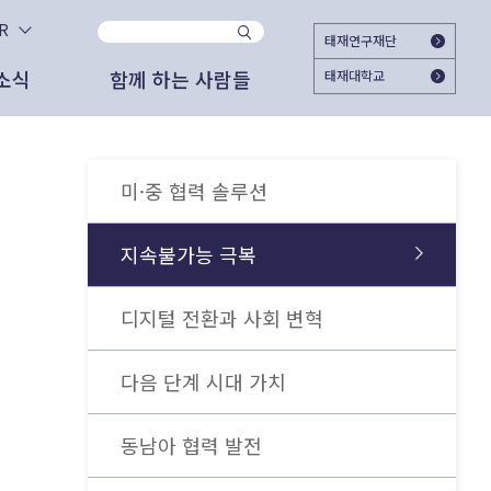
KR
태재연구재단
소식
함께 하는 사람들
태재대학교
사이트
지
시대와 함께 하시겠습니까?
자문위원
2025.11.25
태재미래전략연구원
2025 태재미래교육포럼 ＜Agentic AI가
미·중 협력 솔루션
대한민국의 미래를 준비하는 여시재와 함께
여는 교육의 새 지평＞ 개최
해주십시오. 회원가입으로 여시재의 다양한
고서
도자료
외부 협업 활동
활동에 참여하실 수 있습니다.
지속불가능 극복
2025.06.18
관리자
가입하기
상 자료
론 보도
문명전환과 대학교육 - 태재의 길
디지털 전환과 사회 변혁
간 도서
스레터
2025.06.12
관리자
다음 단계 시대 가치
젊은이를 위한 미래 엿보기
이미 가입하셨다면 로그인 해주세요
외 활동
동남아 협력 발전
상 자료
2025.05.27
박근영 (RA)