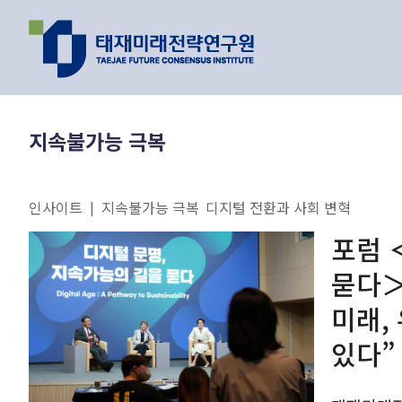
지난 이벤트
최신 리포트
지속불가능 극복
인기 리포트
인사이트
지속불가능 극복
디지털 전환과 사회 변혁
|
연구 주제와 과제
포럼 
묻다＞
이제는 피지컬 
미래,
원리를 찾을 수 
있다”
AI가 바꿔가는
유호현 수
2026.01.26