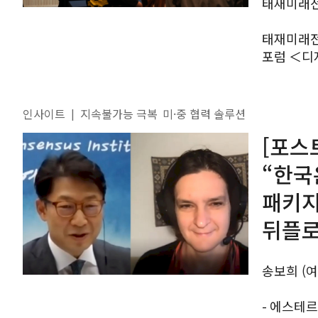
태재미래
태재미래전
포럼 ＜디지
포럼은 지난
UN 사무총
인사이트
지속불가능 극복
미·중 협력 솔루션
|
[포스트
“한국
패키지
뒤플로
송보희 (여
- 에스테르