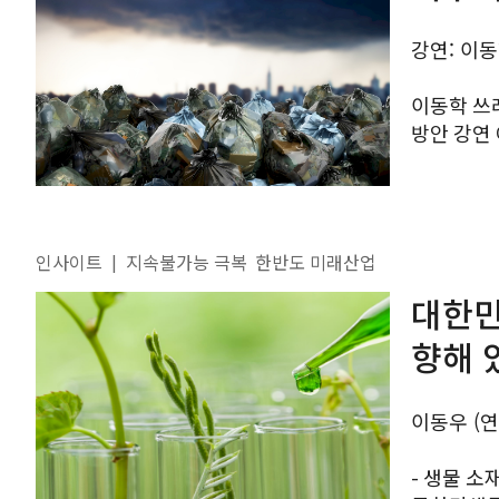
강연: 이
이동학 쓰
방안 강연 여시재는 매월 셋째주 목요일 오전 월례회를 열어 시대를
관통하는 
있다. 10월
인사이트
지속불가능 극복
한반도 미래산업
|
대한민
향해 
이동우 (
- 생물 소재가