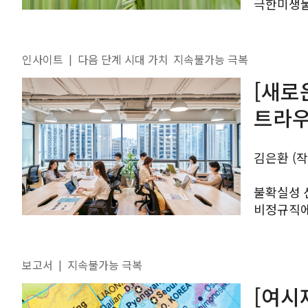
극한미생물
나와 같은 
미...
인사이트
다음 단계 시대 가치
지속불가능 극복
|
[새로
트라우
김은환 (
불확실성 선
비정규직에
생선 굽는 것과 같다고 공유 
여시재는 작
보고서
지속불가능 극복
|
[여시