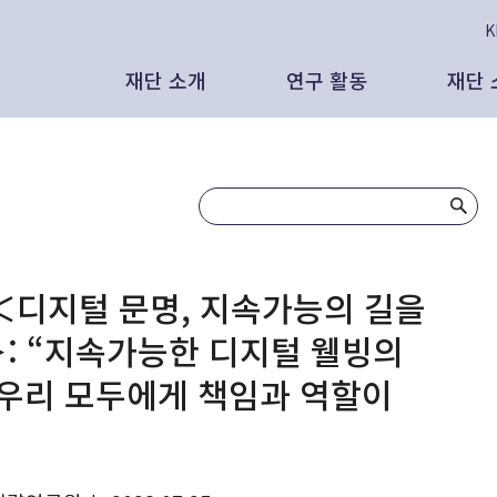
재단 소개
연구 활동
재단 
태재의 비전
보고서
인
공
인사말
인사이트
보
보
태재미래전략연구원은
발간 도서
영
언
＜디지털 문명, 지속가능의 길을
: “지속가능한 디지털 웰빙의
리더십
대외 활동
발
뉴
AI 시대, 새로운 노동과 새로운 분배의
 우리 모두에게 책임과 역할이
조직 현황
영상 자료
대
있을 것인가 - CES 2026, 피지컬
 노동과 삶
연혁
연구원 외부 기고
영
석연구원 (태재미래전략연구원)