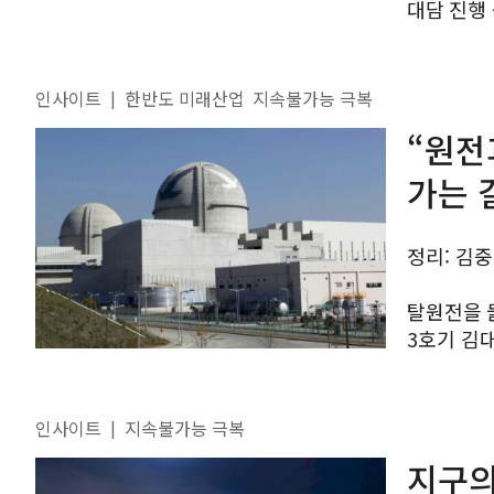
대담 진행
개선해야 COVID-19라는 폭풍이 몰고 온 변화는 깊고 넓다. 이에
여시재는 올
인사이트
한반도 미래산업
지속불가능 극복
|
“원전
가는 
정리: 김중
탈원전을 둘
3호기 김대경 전 아시아개발은행 선임에너지전문가가 기고한 여시재
인사이트 
여시재...
인사이트
지속불가능 극복
|
지구의