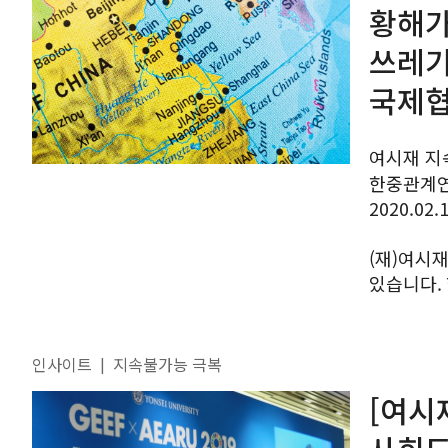
황해가
쓰레기
국제협
여시재 지
한중관계연
2020.02.
(재)여시
있습니다.
황해오염 문제
한해 원광대
인사이트
지속불가능 극복
|
[여시