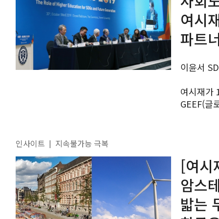
사회도
여시재,
파트너
이윤서 SD
여시재가 
GEEF(
AEARU
파트너로 참여,
지낸 김원수
인사이트
지속불가능 극복
|
[여시
암스테
밟는 