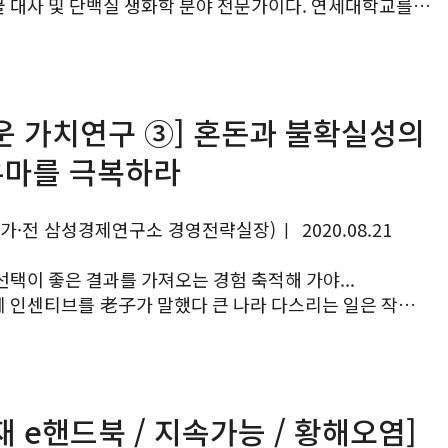
 대사 및 단백질 생화학 분야 전문가이다. 연세대학교를
대학원에서 2004년 생명공학 박사 학위를 받았다. 이후
운 가치연구 ③] 혼돈과 불확실성의
마를 극복하라
작가·전 삼성경제연구소 경영전략실장)
2020.08.21
|
택이 좋은 결과를 가져오는 경험 축적해 가야...
 인센티브를 老子가 말했다 큰 나라 다스리는 일은 작은
오피스의 모습 (출처: 패스트파이브)
가이자...
재 e핸드북 / 지속가능 / 황해오염]