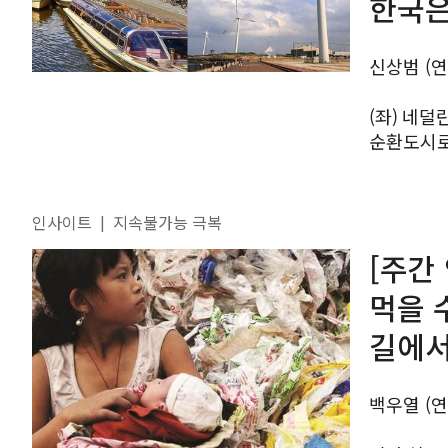
한국은
신상범 (
(좌) 네덜
순환도시로의 전환은 필연 최
econom
발생하는 상
인사이트
지속불가능 극복
|
[주간
먹을 
길에서
백우열 (