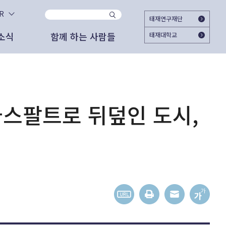
KR
태재연구재단
소식
함께 하는 사람들
태재대학교
사이트
지
시대와 함께 하시겠습니까?
자문위원
2025.11.25
태재미래전략연구원
2025 태재미래교육포럼 ＜Agentic AI가
대한민국의 미래를 준비하는 여시재와 함께
여는 교육의 새 지평＞ 개최
해주십시오. 회원가입으로 여시재의 다양한
고서
도자료
외부 협업 활동
아스팔트로 뒤덮인 도시,
활동에 참여하실 수 있습니다.
2025.06.18
관리자
가입하기
상 자료
론 보도
문명전환과 대학교육 - 태재의 길
간 도서
스레터
2025.06.12
관리자
젊은이를 위한 미래 엿보기
이미 가입하셨다면 로그인 해주세요
외 활동
상 자료
2025.05.27
박근영 (RA)