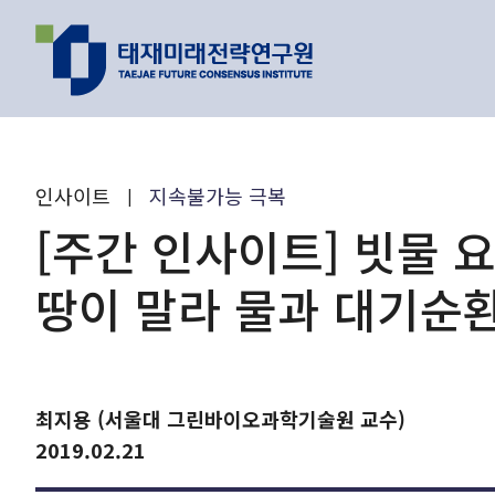
지난 이벤트
최신 리포트
인사이트
지속불가능 극복
|
인기 리포트
[주간 인사이트] 빗물 
연구 주제와 과제
땅이 말라 물과 대기순
이제는 피지컬 
최지용 (서울대 그린바이오과학기술원 교수)
원리를 찾을 수 
2019.02.21
AI가 바꿔가는
유호현 수
2026.01.26