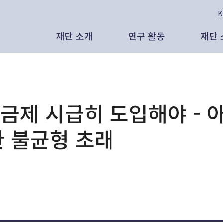
재단 소개
연구 활동
재단 
태재의 비전
보고서
인
공
인사말
인사이트
보
보
요금제 시급히 도입해야 - 
태재미래전략연구원은
발간 도서
영
언
환 불균형 초래
리더십
대외 활동
발
뉴
AI 시대, 새로운 노동과 새로운 분배의
조직 현황
영상 자료
대
있을 것인가 - CES 2026, 피지컬
 노동과 삶
연혁
연구원 외부 기고
영
석연구원 (태재미래전략연구원)