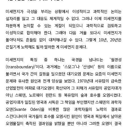
미세먼지가 극성을 부리는 상황에서 이성적이고 과학적인 논의는
설자리를 잃고 그 대응도 체계적일 수 없다. 그러나 이제 미세먼지를
차분하게 논의할 수 있는 계절이 되었으니 과학적으로 검토하고
이성적으로 합의해야 한다. 그래야 다음 겨울 또다시 미세먼지가
몰아닥쳐도 흔들림 없이 대처해나갈 수 있다. 그렇게 10년, 20년은
끈질기게 노력해도 될까 말까한 게 미세먼지 문제다.
미세먼지의 특징 중 하나는 국경을 넘나드는 ‘월경성
(transboundary)’이다. 과거에는 ‘스모그’나 ‘산성비’ 등의 이름으로
불리면서 국가 간의 갈등을 일으켰던 대기오염 문제는 요즘의 미세먼지
문제와 유사한 원인과 전개 양상을 보였다. 1970년대 서유럽의 급속한
산업발전의 여파로 대기오염이 확산되어 그 피해가 서유럽의 공업지대가
아닌 스웨덴, 노르웨이 핀란드 등 북유럽의 숲과 호수를 오염시켰다.
공업지대가 밀집된 영국과 서독은 그 책임을 부인했지만 스웨덴의 과학자
오덴(Svante Oden)을 비롯한 많은 과학자들의 노력의 결과로
스칸디나비아 국가들의 호수를 오염시킨 원인이 영국과 독일에서 날아온
오염물질이 축적된 결과임을 밝혔을 뿐만 아니라 그러한 오염이 결국