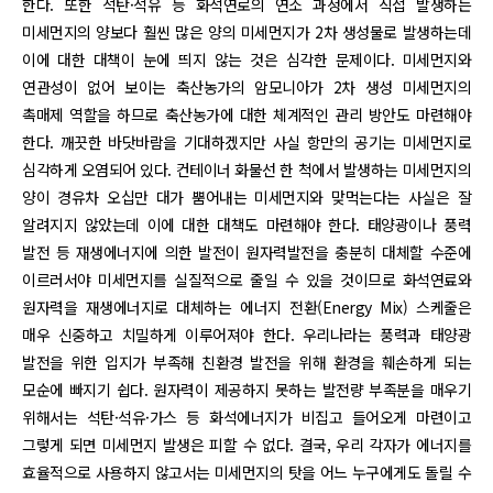
한다. 또한 석탄·석유 등 화석연로의 연소 과정에서 직접 발생하는
미세먼지의 양보다 훨씬 많은 양의 미세먼지가 2차 생성물로 발생하는데
이에 대한 대책이 눈에 띄지 않는 것은 심각한 문제이다. 미세먼지와
연관성이 없어 보이는 축산농가의 암모니아가 2차 생성 미세먼지의
촉매제 역할을 하므로 축산농가에 대한 체계적인 관리 방안도 마련해야
한다. 깨끗한 바닷바람을 기대하겠지만 사실 항만의 공기는 미세먼지로
심각하게 오염되어 있다. 컨테이너 화물선 한 척에서 발생하는 미세먼지의
양이 경유차 오십만 대가 뿜어내는 미세먼지와 맞먹는다는 사실은 잘
알려지지 않았는데 이에 대한 대책도 마련해야 한다. 태양광이나 풍력
발전 등 재생에너지에 의한 발전이 원자력발전을 충분히 대체할 수준에
이르러서야 미세먼지를 실질적으로 줄일 수 있을 것이므로 화석연료와
원자력을 재생에너지로 대체하는 에너지 전환(Energy Mix) 스케줄은
매우 신중하고 치밀하게 이루어져야 한다. 우리나라는 풍력과 태양광
발전을 위한 입지가 부족해 친환경 발전을 위해 환경을 훼손하게 되는
모순에 빠지기 쉽다. 원자력이 제공하지 못하는 발전량 부족분을 매우기
위해서는 석탄·석유·가스 등 화석에너지가 비집고 들어오게 마련이고
그렇게 되면 미세먼지 발생은 피할 수 없다. 결국, 우리 각자가 에너지를
효율적으로 사용하지 않고서는 미세먼지의 탓을 어느 누구에게도 돌릴 수