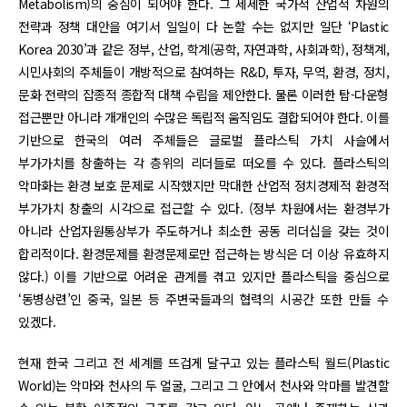
Metabolism)의 중심이 되어야 한다. 그 세세한 국가적 산업적 차원의
전략과 정책 대안을 여기서 일일이 다 논할 수는 없지만 일단 ‘Plastic
Korea 2030’과 같은 정부, 산업, 학계(공학, 자연과학, 사회과학), 정책계,
시민사회의 주체들이 개방적으로 참여하는 R&D, 투자, 무역, 환경, 정치,
문화 전략의 잡종적 종합적 대책 수립을 제안한다. 물론 이러한 탑-다운형
접근뿐만 아니라 개개인의 수많은 독립적 움직임도 결합되어야 한다. 이를
기반으로 한국의 여러 주체들은 글로벌 플라스틱 가치 사슬에서
부가가치를 창출하는 각 층위의 리더들로 떠오를 수 있다. 플라스틱의
악마화는 환경 보호 문제로 시작했지만 막대한 산업적 정치경제적 환경적
부가가치 창출의 시각으로 접근할 수 있다. (정부 차원에서는 환경부가
아니라 산업자원통상부가 주도하거나 최소한 공동 리더십을 갖는 것이
합리적이다. 환경문제를 환경문제로만 접근하는 방식은 더 이상 유효하지
않다.) 이를 기반으로 어려운 관계를 겪고 있지만 플라스틱을 중심으로
‘동병상련’인 중국, 일본 등 주변국들과의 협력의 시공간 또한 만들 수
있겠다.
현재 한국 그리고 전 세계를 뜨겁게 달구고 있는 플라스틱 월드(Plastic
World)는 악마와 천사의 두 얼굴, 그리고 그 안에서 천사와 악마를 발견할