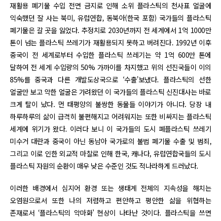
재활용 폐기물 수입 전면 금지로 인해 소위 플라스틱의 천사표 얼굴에
익숙했던 잘 사는 북미, 유럽연합, 동북아(한국 포함) 국가들의 플라스틱
폐기물은 갈 곳을 잃었다. 추정치로 2030년까지 전 세계에서 1억 1000만
톤이 넘는 플라스틱 쓰레기가 재활용되지 못하고 버려진다. 1992년 이후
중국이 전 세계로부터 수입한 플라스틱 쓰레기는 약 1억 600만 톤에
달하여 전 세계 수입량의 50% 가까이를 차지했고 위의 선진국들이 이의
85%를 중국과 다른 개발도상국으로 ‘수출’보냈다. 플라스틱의 선한
얼굴만 보고 악한 얼굴은 가려왔던 이 국가들의 플라스틱 신진대사는 바로
크게 탈이 났다. 먼 태평양의 불쌍한 동물들 이야기가 아니다. 당장 내
하루하루의 삶이 급격히 불편해지고 어려워지는 또한 비싸지는 플라스틱
세계에 위기가 왔다. 이러다 보니 이 국가들의 도시 폐플라스틱 쓰레기
미수거 대란과 중국이 아닌 동남아 국가로의 불법 폐기물 수출 및 범죄,
그리고 이로 인한 외교적 마찰로 인해 한국, 캐나다, 유럽연합국들의 도시
플라스틱 자원의 순환이 매우 낮은 수준인 것도 적나라하게 드러났다.
이러한 배경에서 심지어 환경 또는 생태계 전체의 지속성을 해치는
오염원으로서 또한 나의 저렴하고 편안하고 평안한 삶을 위협하는
존재로서 ‘플라스틱의 악마화’ 현상이 나타난 것이다. 플라스틱을 쓰면