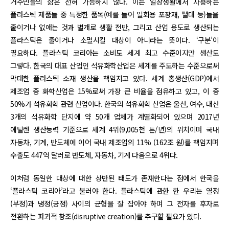
거주민들의 삶은 전혀 가능하지 않다. 이는 일상생활에서 사용하는
플라스틱 제품들 중 특정한 품목(예를 들어 일회용 포장재, 빨대 등)들을
줄이거나 없애는 것과 별개로 생활 전반, 그리고 산업 용도로 생산되는
플라스틱은 줄이거나 소멸시킬 대상이 아니라는 뜻이다. ‘구분’이
필요하다. 플라스틱 코리아는 소비도 세계 최고 수준이지만 생산도
그렇다. 한국의 대표 산업인 석유화학산업은 세계를 주도하는 수준으로써
막대한 플라스틱 소재 생산을 책임지고 있다. 세계 총생산(GDP)에서
제조업 중 화학산업은 15%로써 가장 큰 비율을 점유하고 있고, 이 중
50%가 석유화학 관련 산업이다. 한국의 석유화학 산업은 울산, 여수, 대산
3개의 석유화학 단지에 약 50개 업체가 계열화되어 있으며 2017년
에틸렌 생산능력 기준으로 세계 4위(9,005천 톤/년)의 위치이며 국내
자동차, 기계, 반도체에 이어 국내 제조업의 11% (162조 원)를 책임지며
수출도 447억 달러로 반도체, 자동차, 기계 다음으로 4위다.
이처럼 동일한 대상에 대한 상반된 태도가 존재한다는 점에서 한국을
‘플라스틱 코리아’라고 불러야 한다. 플라스틱에 관한 한 우리는 열정
(부정)과 냉정(긍정) 사이의 균형을 잘 잡아야 하며 그 전자를 후자로
전환하는 파괴적 창조(disruptive creation)를 추구할 필요가 있다.