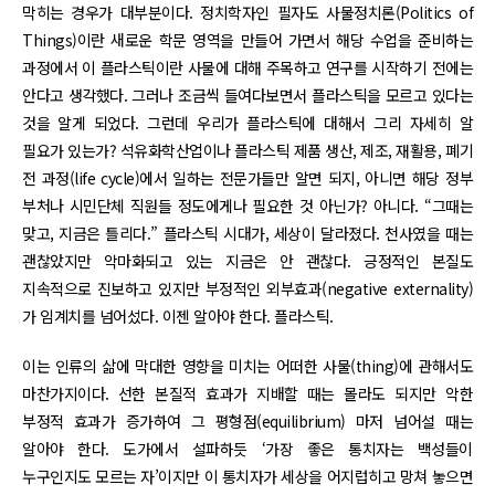
막히는 경우가 대부분이다. 정치학자인 필자도 사물정치론(Politics of
Things)이란 새로운 학문 영역을 만들어 가면서 해당 수업을 준비하는
과정에서 이 플라스틱이란 사물에 대해 주목하고 연구를 시작하기 전에는
안다고 생각했다. 그러나 조금씩 들여다보면서 플라스틱을 모르고 있다는
것을 알게 되었다. 그런데 우리가 플라스틱에 대해서 그리 자세히 알
필요가 있는가? 석유화학산업이나 플라스틱 제품 생산, 제조, 재활용, 폐기
전 과정(life cycle)에서 일하는 전문가들만 알면 되지, 아니면 해당 정부
부처나 시민단체 직원들 정도에게나 필요한 것 아닌가? 아니다. “그때는
맞고, 지금은 틀리다.” 플라스틱 시대가, 세상이 달라졌다. 천사였을 때는
괜찮았지만 악마화되고 있는 지금은 안 괜찮다. 긍정적인 본질도
지속적으로 진보하고 있지만 부정적인 외부효과(negative externality)
가 임계치를 넘어섰다. 이젠 알아야 한다. 플라스틱.
이는 인류의 삶에 막대한 영향을 미치는 어떠한 사물(thing)에 관해서도
마찬가지이다. 선한 본질적 효과가 지배할 때는 몰라도 되지만 악한
부정적 효과가 증가하여 그 평형점(equilibrium) 마저 넘어설 때는
알아야 한다. 도가에서 설파하듯 ‘가장 좋은 통치자는 백성들이
누구인지도 모르는 자’이지만 이 통치자가 세상을 어지럽히고 망쳐 놓으면