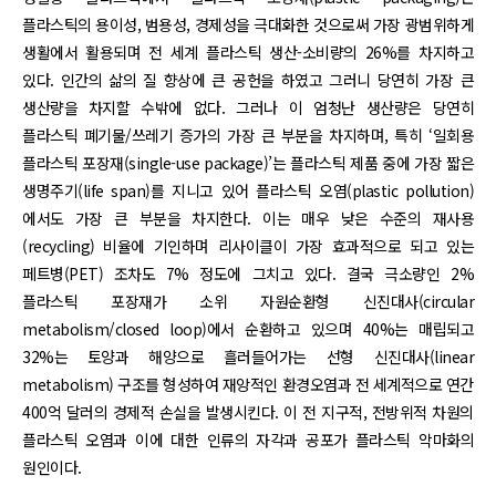
플라스틱의 용이성, 범용성, 경제성을 극대화한 것으로써 가장 광범위하게
생활에서 활용되며 전 세계 플라스틱 생산-소비량의 26%를 차지하고
있다. 인간의 삶의 질 향상에 큰 공헌을 하였고 그러니 당연히 가장 큰
생산량을 차지할 수밖에 없다. 그러나 이 엄청난 생산량은 당연히
플라스틱 폐기물/쓰레기 증가의 가장 큰 부분을 차지하며, 특히 ‘일회용
플라스틱 포장재(single-use package)’는 플라스틱 제품 중에 가장 짧은
생명주기(life span)를 지니고 있어 플라스틱 오염(plastic pollution)
에서도 가장 큰 부분을 차지한다. 이는 매우 낮은 수준의 재사용
(recycling) 비율에 기인하며 리사이클이 가장 효과적으로 되고 있는
페트병(PET) 조차도 7% 정도에 그치고 있다. 결국 극소량인 2%
플라스틱 포장재가 소위 자원순환형 신진대사(circular
metabolism/closed loop)에서 순환하고 있으며 40%는 매립되고
32%는 토양과 해양으로 흘러들어가는 선형 신진대사(linear
metabolism) 구조를 형성하여 재앙적인 환경오염과 전 세계적으로 연간
400억 달러의 경제적 손실을 발생시킨다. 이 전 지구적, 전방위적 차원의
플라스틱 오염과 이에 대한 인류의 자각과 공포가 플라스틱 악마화의
원인이다.