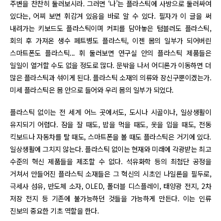
주변을 찬찬히 둘러보시라. 그러면 ‘나’는 플라스틱에 사방으로 둘러싸여
있다는, 어찌 보면 휘감겨 있음을 바로 알 수 있다. 필자가 이 글을 써
내려가는 키보드도 플라스틱이며 커피를 담아놓은 텀블러도 플라스틱,
회의 후 가져온 생수 페트병도 플라스틱, 이젠 몸의 일부가 되어버린
스마트폰도 플라스틱... 휘 둘러보면 연구실 안의 플라스틱 제품들은
일일이 열거할 수도 없을 정도로 많다. 문밖을 나서 어디론가 이동하면 더
많은 플라스틱과 섞이게 된다. 플라스틱 소재의 의류와 장신구뿐이겠는가.
미세 플라스틱은 몸 안으로 들어와 우리 몸의 일부가 되었다.
플라스틱 없이는 전 세계 어느 곳에서도, 도시나 시골이나, 일상생활이
유지되기 어렵다. 잠을 잘 때도, 밥을 먹을 때도, 옷을 입을 때도, 전동
킥보드나 자동차를 탈 때도, 스마트폰을 볼 때도 플라스틱은 거기에 있다.
일상생활에 그치지 않는다. 플라스틱 없이는 현재와 미래에 각광받는 최고
수준의 혁신 제품들을 제조할 수 없다. 석유화학 등의 최첨단 공정을
거쳐서 만들어진 플라스틱 소재들은 그 혁신의 시초인 나일론을 필두로,
극세사 섬유, 반도체 소자, OLED, 폴더블 디스플레이, 태양광 전지, 2차
저장 전지 등 기존에 불가능하던 것들을 가능하게 만든다. 이는 인류
진보의 중요한 기초 역할을 한다.