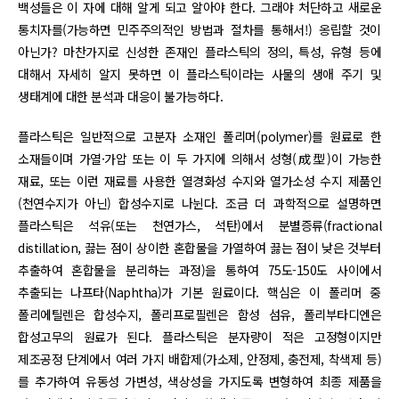
백성들은 이 자에 대해 알게 되고 알아야 한다. 그래야 처단하고 새로운
통치자를(가능하면 민주주의적인 방법과 절차를 통해서!) 옹립할 것이
아닌가? 마찬가지로 신성한 존재인 플라스틱의 정의, 특성, 유형 등에
대해서 자세히 알지 못하면 이 플라스틱이라는 사물의 생애 주기 및
생태계에 대한 분석과 대응이 불가능하다.
플라스틱은 일반적으로 고분자 소재인 폴리머(polymer)를 원료로 한
소재들이며 가열·가압 또는 이 두 가지에 의해서 성형(成型)이 가능한
재료, 또는 이런 재료를 사용한 열경화성 수지와 열가소성 수지 제품인
(천연수지가 아닌) 합성수지로 나뉜다. 조금 더 과학적으로 설명하면
플라스틱은 석유(또는 천연가스, 석탄)에서 분별증류(fractional
distillation, 끓는 점이 상이한 혼합물을 가열하여 끓는 점이 낮은 것부터
추출하여 혼합물을 분리하는 과정)을 통하여 75도-150도 사이에서
추출되는 나프타(Naphtha)가 기본 원료이다. 핵심은 이 폴리머 중
폴리에틸렌은 합성수지, 폴리프로필렌은 함성 섬유, 폴리부타디엔은
합성고무의 원료가 된다. 플라스틱은 분자량이 적은 고정형이지만
제조공정 단계에서 여러 가지 배합제(가소제, 안정제, 충전제, 착색제 등)
를 추가하여 유동성 가변성, 색상성을 가지도록 변형하여 최종 제품을