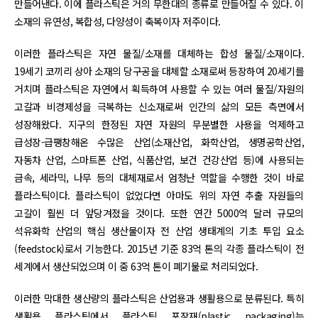
만들어낸다. 이에 플라스틱은 거의 무한대의 종류로 만들어질 수 있다. 이
소재의 유연성, 복합성, 다양성이 축복이자 저주이다.
이러한 플라스틱은 자연 물질/소재를 대체하는 합성 물질/소재이다.
19세기 코끼리 상아 소재의 당구공을 대체할 소재로써 등장하여 20세기를
거치며 플라스틱은 자연에서 획득하여 사용할 수 있는 여러 물질/자원의
고갈과 비경제성을 극복하는 신소재로써 인간의 삶의 모든 측면에서
성장해왔다. 지구의 한정된 자연 자원의 무분별한 사용을 억제하고
급성장-급팽창해온 수많은 산업(소재산업, 화학산업, 생명공학산업,
자동차 산업, 스마트폰 산업, 식품산업, 보건 건강산업 등)에 사용되는
금속, 세라믹, 나무 등의 대체재로서 엄청난 역할을 수행한 것이 바로
플라스틱이다. 플라스틱이 없었다면 아마도 위의 자연 추출 자원들의
고갈이 훨씬 더 앞당겨졌을 것이다. 또한 연간 5000억 달러 규모의
석유화학 산업의 핵심 생산물이자 전 산업 생태계의 기초 투입 요소
(feedstock)로서 기능한다. 2015년 기준 83억 톤의 각종 플라스틱이 전
세계에서 생산되었으며 이 중 63억 톤이 폐기물로 처리되었다.
이러한 막대한 생산량의 플라스틱은 산업용과 생활용으로 분류된다. 특히
생활용 플라스틱에서 플라스틱 포장재(plastic packaging)는