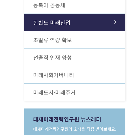
[북리뷰 / 미션 이코노미] 절망의 시대,
동북아 공동체
새로운 미래로 이끌어줄 ‘문샷’이 필요하다
더보기
한반도 미래산업
더보기
초일류 역량 확보
선출직 인재 양성
미래사회거버니티
미래도시·미래주거
태재미래전략연구원 뉴스레터
태재미래전략연구원의 소식을 직접 받아보세요.