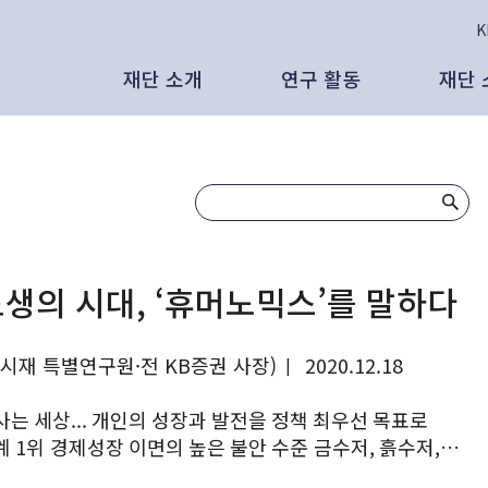
재단 소개
연구 활동
재단 
태재의 비전
보고서
인
공
인사말
인사이트
보
보
태재미래전략연구원은
발간 도서
영
언
생의 시대, ‘휴머노믹스’를 말하다
리더십
대외 활동
발
뉴
여시재 특별연구원·전 KB증권 사장)
2020.12.18
|
AI 시대, 새로운 노동과 새로운 분배의
조직 현황
영상 자료
대
있을 것인가 - CES 2026, 피지컬
는 세상... 개인의 성장과 발전을 정책 최우선 목표로
1위 경제성장 이면의 높은 불안 수준 금수저, 흙수저,
 노동과 삶
연혁
연구원 외부 기고
영
석연구원 (태재미래전략연구원)
생망. 어느 순간 냉소 가득한 신조어들이 우리 사회를...