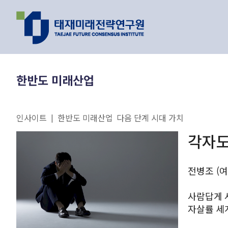
지난 이벤트
최신 리포트
한반도 미래산업
인기 리포트
인사이트
한반도 미래산업
다음 단계 시대 가치
|
연구 주제와 과제
각자도
전병조 (
이제는 피지컬 
원리를 찾을 수 
사람답게 사
자살률 세계 
AI가 바꿔가는
유호현 수
헬조선, 이
2026.01.26