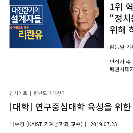
1위 
“정치
위해 
황동일 기
편집자 주 대전환기다. 냉전 70년 만에 탈냉전과 미국 단일
패권시대가 
들어섰다.
있다. 정치
인사이트
한반도 미래산업
|
[대학] 연구중심대학 육성을 위한
박수경 (KAIST 기계공학과 교수)
2019.07.23
|