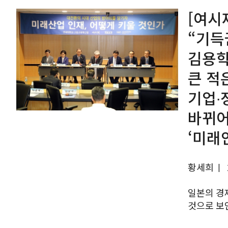
[여시
“기득
김용학
큰 적
기업∙
바뀌어
‘미래
황세희
|
일본의 경
것으로 보
국제관계 