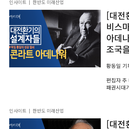
인사이트
한반도 미래산업
|
[대전
비스마
아데나
조국을
황동일 기
편집자 주 대전환기다. 냉전 70년 만에 탈냉전과 미국 단일
패권시대가 
들어섰다.
있다. 정치
인사이트
한반도 미래산업
|
[대전