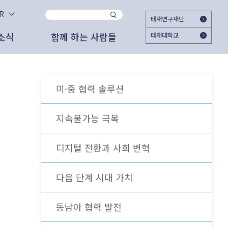
KR
태재연구재단
소식
함께 하는 사람들
태재대학교
사이트
지
시대와 함께 하시겠습니까?
자문위원
2025.11.25
태재미래전략연구원
2025 태재미래교육포럼 ＜Agentic AI가
미·중 협력 솔루션
대한민국의 미래를 준비하는 여시재와 함께
여는 교육의 새 지평＞ 개최
해주십시오. 회원가입으로 여시재의 다양한
고서
도자료
외부 협업 활동
활동에 참여하실 수 있습니다.
지속불가능 극복
2025.06.18
관리자
가입하기
상 자료
론 보도
문명전환과 대학교육 - 태재의 길
디지털 전환과 사회 변혁
간 도서
스레터
2025.06.12
관리자
다음 단계 시대 가치
젊은이를 위한 미래 엿보기
이미 가입하셨다면 로그인 해주세요
외 활동
동남아 협력 발전
상 자료
2025.05.27
박근영 (RA)