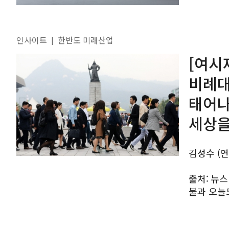
인사이트
한반도 미래산업
|
[여시
비례대
태어나
세상을
김성수 (
출처: 뉴스 1 올해 신생아 30만 명 하회 100년간 태어나도
불과 오늘도 한국 정치판은 여야 공방으로 뜨겁다. 공직후보자의
적격성을 
정부의...